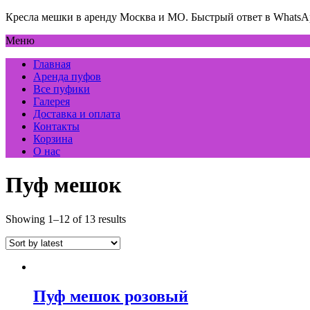
Кресла мешки в аренду Москва и МО. Быстрый ответ в WhatsA
Меню
Главная
Аренда пуфов
Все пуфики
Галерея
Доставка и оплата
Контакты
Корзина
О нас
Пуф мешок
Showing 1–12 of 13 results
Пуф мешок розовый