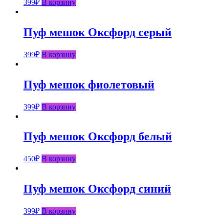
399
₽
В корзину
Пуф мешок Оксфорд серый
399
₽
В корзину
Пуф мешок фиолетовый
399
₽
В корзину
Пуф мешок Оксфорд белый
450
₽
В корзину
Пуф мешок Оксфорд синий
399
₽
В корзину